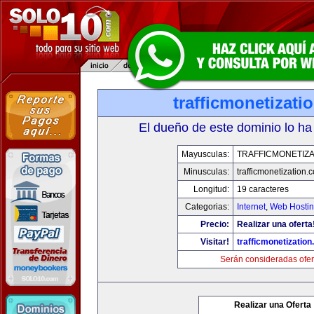
trafficmonetizati
El dueño de este dominio lo ha
Mayusculas:
TRAFFICMONETIZA
Minusculas:
trafficmonetization.
Longitud:
19 caracteres
Categorias:
Internet
,
Web Hostin
Precio:
Realizar una oferta
Visitar!
trafficmonetization
Serán consideradas ofer
Realizar una Oferta