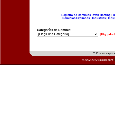
Registro de Dominios
|
Web Hosting
|
D
Dominios Expirados
|
Industrias
|
Indu
Categorías de Dominio:
[Pág. princi
** Precios expre
© 2002/2022 Solo10.com