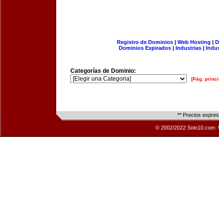
Registro de Dominios
|
Web Hosting
|
D
Dominios Expirados
|
Industrias
|
Indu
Categorías de Dominio:
[Pág. princi
** Precios expre
© 2002/2022 Solo10.com