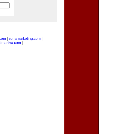
.com
|
zonamarketing.com
|
admasiva.com
|