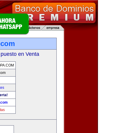
.com
 puesto en Venta
PA.COM
com
tes
erta!
.com
tas