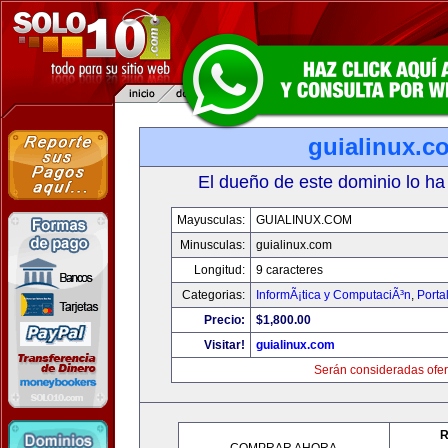
guialinux.c
El dueño de este dominio lo ha
Mayusculas:
GUIALINUX.COM
Minusculas:
guialinux.com
Longitud:
9 caracteres
Categorias:
InformÃ¡tica y ComputaciÃ³n
,
Porta
Precio:
$1,800.00
Visitar!
guialinux.com
Serán consideradas ofer
R