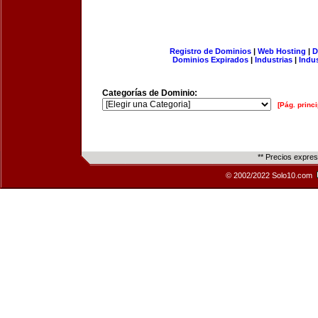
Registro de Dominios
|
Web Hosting
|
D
Dominios Expirados
|
Industrias
|
Indu
Categorías de Dominio:
[Pág. princi
** Precios expre
© 2002/2022 Solo10.com