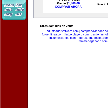
COMPRAR AHORA
Precio $
1,800.00
Precio 
COMPRAR AHORA
Otros dominios en venta:
industriadelsoftware.com
|
comprarviviendas.c
foroenlinea.com
|
futbolplayero.com
|
gestioninmob
insumoscampo.com
|
lideresdenegocios.co
rematedeganado.com